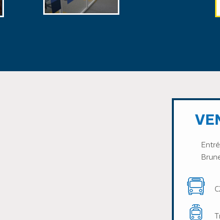
VEN
Entré
Brun
C
T