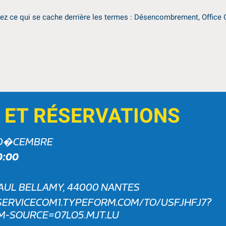
nez ce qui se cache derrière les termes : Désencombrement, Offi
 ET RÉSERVATIONS
 D�CEMBRE
0:00
PAUL BELLAMY, 44000 NANTES
SERVICECOM1.TYPEFORM.COM/TO/USFJHFJ7?
-SOURCE=07LO5.MJT.LU