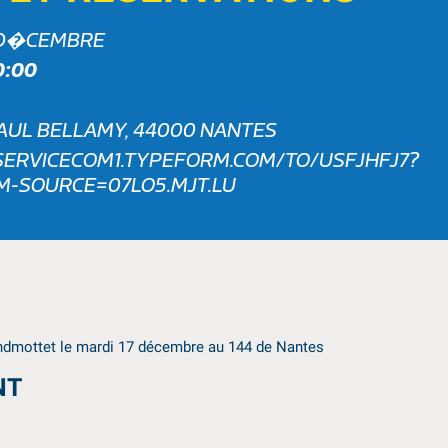
 D�CEMBRE
0:00
PAUL BELLAMY, 44000 NANTES
SERVICECOM1.TYPEFORM.COM/TO/USFJHFJ7?
-SOURCE=07LO5.MJT.LU
andmottet le mardi 17 décembre au 144 de Nantes
NT