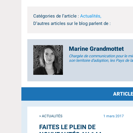
Catégories de l’article :
Actualités,
D’autres articles sur le blog parlent de :
Marine Grandmottet
Chargée de communication pour le milie
son territoire d'adoption, les Pays de la
ARTICLE
e 2017
> ACTUALITÉS
11 mai 2018
10 ESPACES DE COWORKING