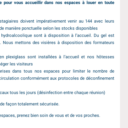
e pour vous accueillir dans nos espaces à louer en toute
Un Open Space moderne et convi
avec des espaces de travail à lo
l’heure, au jour ou au mois.
stagiaires doivent impérativement venir au 144 avec leurs
de manière ponctuelle selon les stocks disponibles
hydroalcoolique sont à disposition à l’accueil. Du gel est
EN SAVOIR PLUS
s. Nous mettons des visières à disposition des formateurs
n plexiglass sont installées à l’accueil et nos hôtesses
téger les visiteurs
ises dans tous nos espaces pour limiter le nombre de
e circulation conformément aux protocoles de déconfinement
aux tous les jours (désinfection entre chaque réunion)
 de façon totalement sécurisée.
espaces, prenez bien soin de vous et de vos proches.