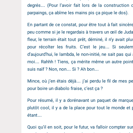
degrés… (Pour l’avoir fait lors de la constructio
parpaings, ça abîme les mains pis ça pique le dos).
En partant de ce constat, pour être tout à fait sincèr
peu comme si je le regardais à travers un œil de Juda. 
fleur, le terrain était tout prêt, déminé, il n’y avait 
pour récolter les fruits. C’est le jeu… Si seulem
d’aujourd’hui, le lambda, le non-initié, ne sait pas qui
moi… Rahhh ! Tiens, ça mérite même un autre point
suis naïf ? Non, non… Si ? Ah bon…
Mince, où j’en étais déjà… j’ai perdu le fil de mes p
pour boire un diabolo fraise, c’est ça ?
Pour résumé, il y a dorénavant un paquet de marques
plutôt cool, il y a de la place pour tout le monde et 
étant…
Quoi qu’il en soit, pour le futur, va falloir compter s