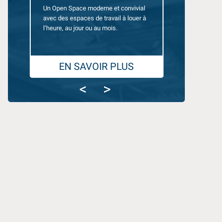
Un Open Space moderne et convivial
Des bureaux équ
avec des espaces de travail à louer à
10 personnes, 
l’heure, au jour ou au mois.
pour travailler en
EN SAVOIR PLUS
EN SA
<
>