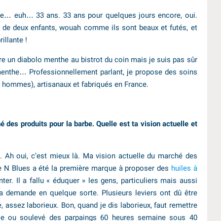
de… euh… 33 ans. 33 ans pour quelques jours encore, oui.
a de deux enfants, wouah comme ils sont beaux et futés, et
illante !
ire un diabolo menthe au bistrot du coin mais je suis pas sûr
 menthe… Professionnellement parlant, je propose des soins
es hommes), artisanaux et fabriqués en France.
é des produits pour la barbe. Quelle est ta vision actuelle et
. Ah oui, c’est mieux là. Ma vision actuelle du marché des
be N Blues a été la première marque à proposer des
huiles à
venter. Il a fallu « éduquer » les gens, particuliers mais aussi
 la demande en quelque sorte. Plusieurs leviers ont dû être
e, assez laborieux. Bon, quand je dis laborieux, faut remettre
èse ou soulevé des parpaings 60 heures semaine sous 40