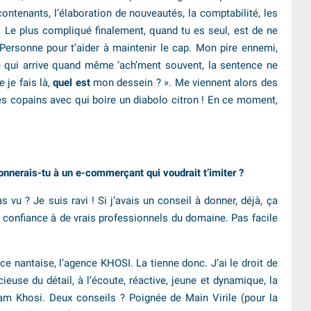
ontenants, l’élaboration de nouveautés, la comptabilité, les
… Le plus compliqué finalement, quand tu es seul, est de ne
Personne pour t’aider à maintenir le cap. Mon pire ennemi,
e qui arrive quand même ‘ach’ment souvent, la sentence ne
 je fais là,
quel est
mon dessein ? ». Me viennent alors des
des copains avec qui boire un diabolo citron ! En ce moment,
onnerais-tu à un e-commerçant qui voudrait t’imiter ?
s vu ? Je suis ravi ! Si j’avais un conseil à donner, déjà, ça
 confiance à de vrais professionnels du domaine. Pas facile
nce nantaise, l’agence KHOSI. La tienne donc. J’ai le droit de
cieuse du détail, à l’écoute, réactive, jeune et dynamique, la
am Khosi. Deux conseils ? Poignée de Main Virile (pour la