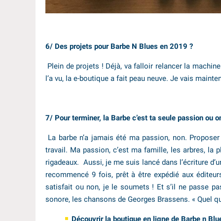
6/ Des projets pour Barbe N Blues en 2019 ?
Plein de projets ! Déjà, va falloir relancer la mac
l’a vu, la e-boutique a fait peau neuve. Je vais maint
7/ Pour terminer, la Barbe c’est ta seule passion ou on
La barbe n’a jamais été ma passion, non. Proposer
travail. Ma passion, c’est ma famille, les arbres, la pl
rigadeaux. Aussi, je me suis lancé dans l’écriture d’un
recommencé 9 fois, prêt à être expédié aux éditeurs 
satisfait ou non, je le soumets ! Et s’il ne passe pa
sonore, les chansons de Georges Brassens. « Quel que
Découvrir la boutique en ligne de Barbe n Blu