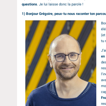
questions
. Je lui laisse donc la parole !
1) Bonjour Grégoire, peux-tu nous raconter ton parcou
Bon
élé
(et
tu 
J’
en 
de
res
l’i
ava
mo
cap
Fna
re