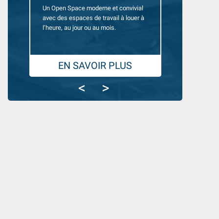
Un Open Space moderne et convivial
Des bureaux équ
avec des espaces de travail à louer à
10 personnes, 
l’heure, au jour ou au mois.
pour travailler en
EN SAVOIR PLUS
EN SA
<
>