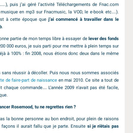
….), puis j’ai géré l’activité Téléchargements de Fnac.com
a musique en mp3 sur Fnacmusic, la VOD, le e-book etc…).
est à cette époque que
j’ai commencé à travailler dans le
b
.
bonne partie de mon temps libre à essayer de
lever des fonds
 200 000 euros, je suis parti pour me mettre à plein temps sur
déjà à 100% : fin 2008, nous étions donc deux dans le même
 sans réussir à décoller. Puis nous nous sommes associés
te de faire-part de naissance
en mai 2010. Ce site a tout de
tait chaque commande… L’année 2009 n’avait pas été facile,
que.
 lancer Rosemood, tu ne regrettes rien ?
s pas la bonne personne au bon endroit, pour plein de raisons
açons il aurait fallu que je parte. Ensuite
si je n’étais pas