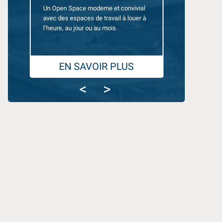
Un Open Space moderne et convivial
Des bureaux équ
avec des espaces de travail à louer à
10 personnes, 
l’heure, au jour ou au mois.
pour travailler en
EN SAVOIR PLUS
EN SA
<
>