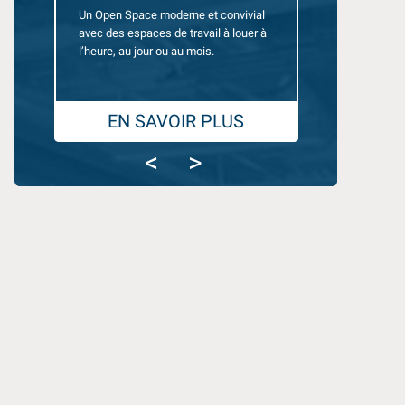
Un Open Space moderne et convivial
Des bureaux équ
avec des espaces de travail à louer à
10 personnes, 
l’heure, au jour ou au mois.
pour travailler en
EN SAVOIR PLUS
EN SA
<
>